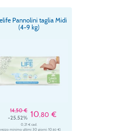
elife Pannolini taglia Midi
(4-9 kg)
14,50 €
10
€
,80
-25.52%
0,21 € cad.
prezzo minimo ultimi 30 giorni: 10
€)
,80