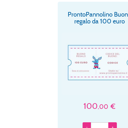
ProntoPannolino Buo
regalo da 100 euro
100
€
,00
-
+