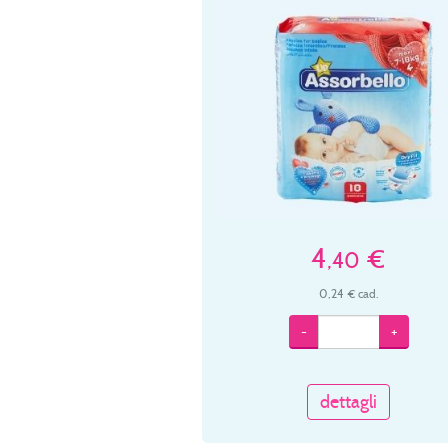
4
€
,40
0,24 € cad.
-
+
dettagli