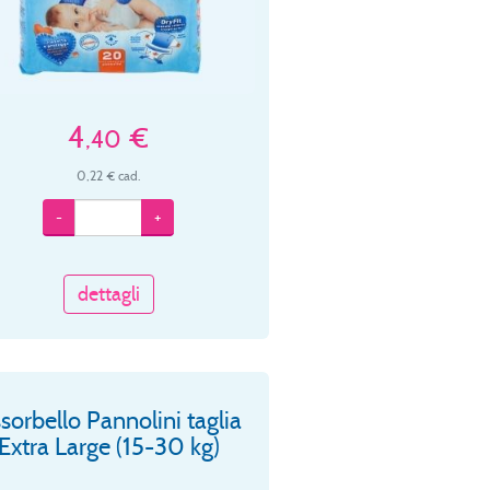
4
€
,40
0,22 € cad.
-
+
dettagli
sorbello Pannolini taglia
Extra Large (15-30 kg)