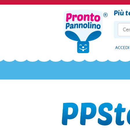
Più 
ACCEDI