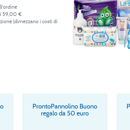
l'ordine
ai 59,00 €
ione (dimezzano i costi di
no
ProntoPannolino Buono
P
regalo da 50 euro