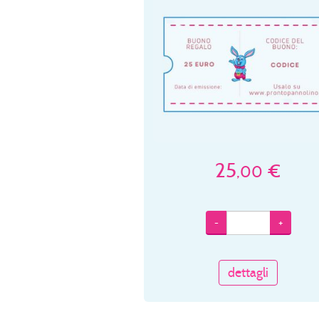
25
€
,00
-
+
dettagli