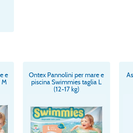
e e
Ontex Pannolini per mare e
As
a M
piscina Swimmies taglia L
(12-17 kg)