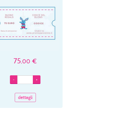
75
€
,00
-
+
dettagli