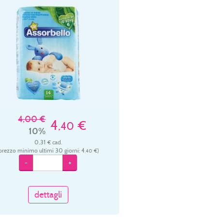
4,00 €
4
€
,40
10%
0,31 € cad.
prezzo minimo ultimi 30 giorni: 4
€)
,40
-
+
dettagli