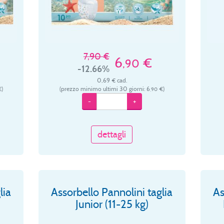
7,90 €
6
€
,90
-12.66%
0,69 € cad.
)
(prezzo minimo ultimi 30 giorni: 6
€)
,90
-
+
dettagli
lia
Assorbello Pannolini taglia
As
Junior (11-25 kg)