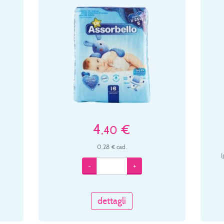
4
€
,40
0,28 € cad.
(
-
+
dettagli