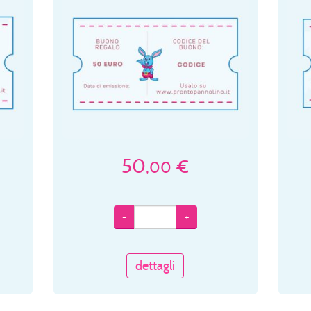
50
€
,00
-
+
dettagli