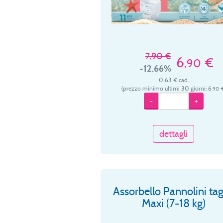
7,90 €
6
€
,90
-12.66%
0,63 € cad.
(prezzo minimo ultimi 30 giorni: 6
€
,90
-
+
dettagli
Assorbello Pannolini tag
Maxi (7-18 kg)